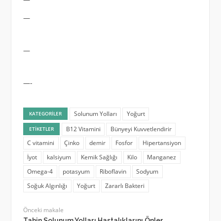
—
—
—-
Solunum Yolları
Yoğurt
KATEGORILER
B12 Vitamini
Bünyeyi Kuvvetlendirir
ETIKETLER
C vitamini
Çinko
demir
Fosfor
Hipertansiyon
İyot
kalsiyum
Kemik Sağlığı
Kilo
Manganez
Omega-4
potasyum
Riboflavin
Sodyum
Soğuk Algınlığı
Yoğurt
Zararlı Bakteri
Önceki makale
Tahin Solunum Yolları Hastalıklarını Önler