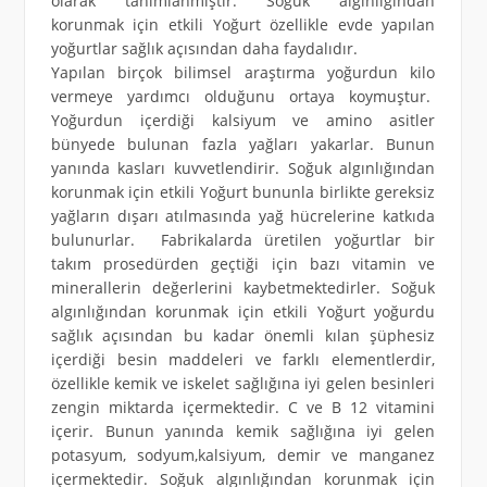
olarak tanımlanmıştır. Soğuk algınlığından
korunmak için etkili Yoğurt özellikle evde yapılan
yoğurtlar sağlık açısından daha faydalıdır.
Yapılan birçok bilimsel araştırma yoğurdun kilo
vermeye yardımcı olduğunu ortaya koymuştur.
Yoğurdun içerdiği kalsiyum ve amino asitler
bünyede bulunan fazla yağları yakarlar. Bunun
yanında kasları kuvvetlendirir. Soğuk algınlığından
korunmak için etkili Yoğurt bununla birlikte gereksiz
yağların dışarı atılmasında yağ hücrelerine katkıda
bulunurlar. Fabrikalarda üretilen yoğurtlar bir
takım prosedürden geçtiği için bazı vitamin ve
minerallerin değerlerini kaybetmektedirler. Soğuk
algınlığından korunmak için etkili Yoğurt yoğurdu
sağlık açısından bu kadar önemli kılan şüphesiz
içerdiği besin maddeleri ve farklı elementlerdir,
özellikle kemik ve iskelet sağlığına iyi gelen besinleri
zengin miktarda içermektedir. C ve B 12 vitamini
içerir. Bunun yanında kemik sağlığına iyi gelen
potasyum, sodyum,kalsiyum, demir ve manganez
içermektedir. Soğuk algınlığından korunmak için