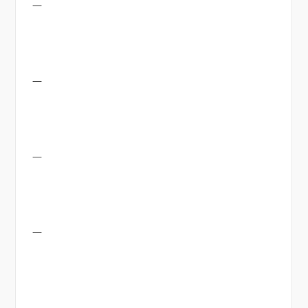
—
—
—
—
—