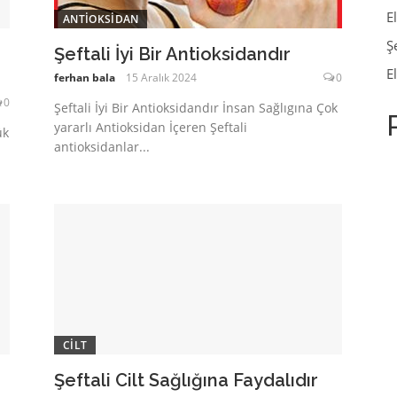
E
ANTIOKSIDAN
Ş
Şeftali İyi Bir Antioksidandır
E
ferhan bala
15 Aralık 2024
0
0
Şeftali İyi Bir Antioksidandır İnsan Sağlıgına Çok
yararlı Antioksidan İçeren Şeftali
ük
antioksidanlar...
CILT
Şeftali Cilt Sağlığına Faydalıdır