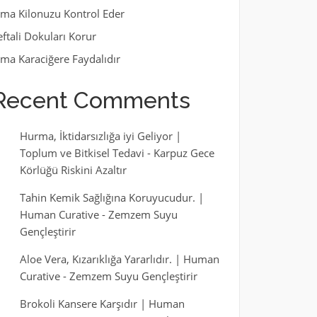
lma Kilonuzu Kontrol Eder
eftali Dokuları Korur
lma Karaciğere Faydalıdır
Recent Comments
Hurma, İktidarsızlığa iyi Geliyor |
Toplum ve Bitkisel Tedavi
-
Karpuz Gece
Körlüğü Riskini Azaltır
Tahin Kemik Sağlığına Koruyucudur. |
Human Curative
-
Zemzem Suyu
Gençleştirir
Aloe Vera, Kızarıklığa Yararlıdır. | Human
Curative
-
Zemzem Suyu Gençleştirir
Brokoli Kansere Karşıdır | Human