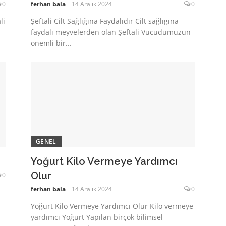
0
ferhan bala
14 Aralık 2024
0
li
Şeftali Cilt Sağlığına Faydalıdır Cilt sağlıgına
faydalı meyvelerden olan Şeftali Vücudumuzun
önemli bir...
GENEL
Yoğurt Kilo Vermeye Yardımcı
Olur
0
ferhan bala
14 Aralık 2024
0
Yoğurt Kilo Vermeye Yardımcı Olur Kilo vermeye
yardımcı Yoğurt Yapılan birçok bilimsel