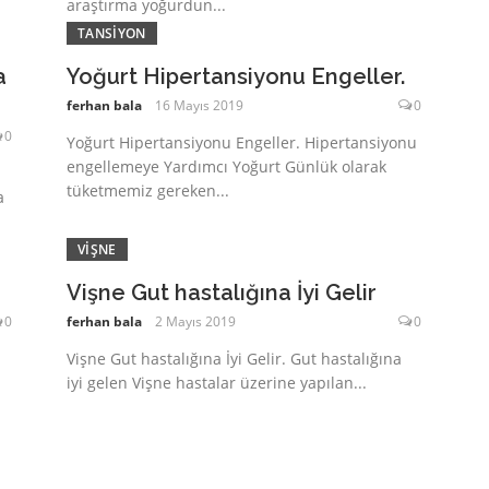
araştırma yoğurdun...
TANSIYON
a
Yoğurt Hipertansiyonu Engeller.
ferhan bala
16 Mayıs 2019
0
0
Yoğurt Hipertansiyonu Engeller. Hipertansiyonu
engellemeye Yardımcı Yoğurt Günlük olarak
tüketmemiz gereken...
a
VIŞNE
Vişne Gut hastalığına İyi Gelir
0
ferhan bala
2 Mayıs 2019
0
Vişne Gut hastalığına İyi Gelir. Gut hastalığına
iyi gelen Vişne hastalar üzerine yapılan...