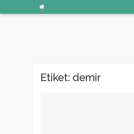
İçeriğe
atla
Etiket:
demir