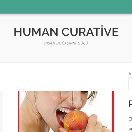
HUMAN CURATIVE
İNSAN DOĞASININ GÜCÜ
A
E
Ş