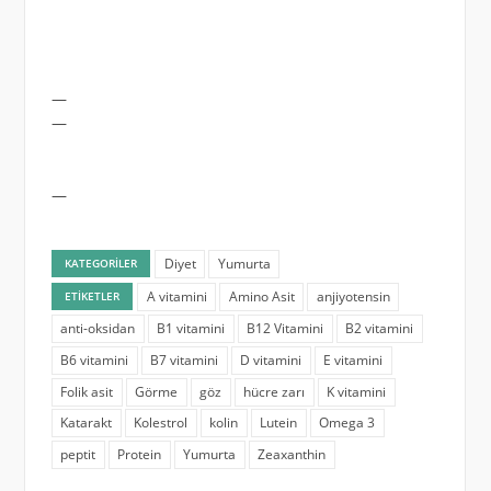
—
—
—
Diyet
Yumurta
KATEGORILER
A vitamini
Amino Asit
anjiyotensin
ETIKETLER
anti-oksidan
B1 vitamini
B12 Vitamini
B2 vitamini
B6 vitamini
B7 vitamini
D vitamini
E vitamini
Folik asit
Görme
göz
hücre zarı
K vitamini
Katarakt
Kolestrol
kolin
Lutein
Omega 3
peptit
Protein
Yumurta
Zeaxanthin