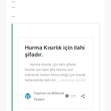
—
—
—
.