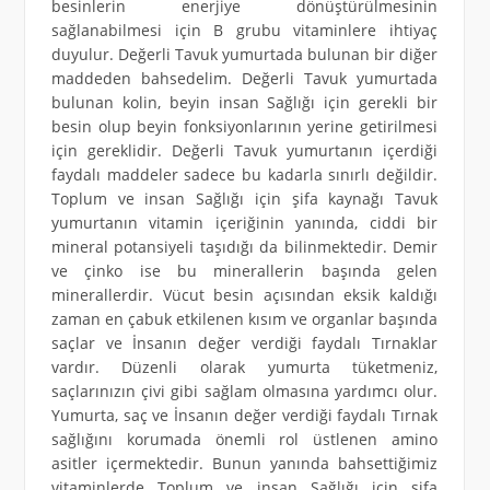
besinlerin enerjiye dönüştürülmesinin
sağlanabilmesi için B grubu vitaminlere ihtiyaç
duyulur. Değerli Tavuk yumurtada bulunan bir diğer
maddeden bahsedelim. Değerli Tavuk yumurtada
bulunan kolin, beyin insan Sağlığı için gerekli bir
besin olup beyin fonksiyonlarının yerine getirilmesi
için gereklidir. Değerli Tavuk yumurtanın içerdiği
faydalı maddeler sadece bu kadarla sınırlı değildir.
Toplum ve insan Sağlığı için şifa kaynağı Tavuk
yumurtanın vitamin içeriğinin yanında, ciddi bir
mineral potansiyeli taşıdığı da bilinmektedir. Demir
ve çinko ise bu minerallerin başında gelen
minerallerdir. Vücut besin açısından eksik kaldığı
zaman en çabuk etkilenen kısım ve organlar başında
saçlar ve İnsanın değer verdiği faydalı Tırnaklar
vardır. Düzenli olarak yumurta tüketmeniz,
saçlarınızın çivi gibi sağlam olmasına yardımcı olur.
Yumurta, saç ve İnsanın değer verdiği faydalı Tırnak
sağlığını korumada önemli rol üstlenen amino
asitler içermektedir. Bunun yanında bahsettiğimiz
vitaminlerde Toplum ve insan Sağlığı için şifa