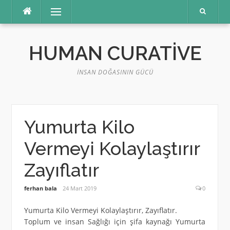
İçeriğe
Menü
atla
HUMAN CURATIVE
İNSAN DOĞASININ GÜCÜ
Yumurta Kilo
Vermeyi Kolaylaştırır
Zayıflatır
ferhan bala
24 Mart 2019
0
Yumurta Kilo Vermeyi Kolaylaştırır, Zayıflatır.
Toplum ve insan Sağlığı için şifa kaynağı Yumurta