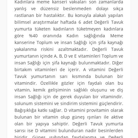
Kadınlara meme kanseri vakıaları son zamanlarda
yanlış ve düzensiz beslenmeden dolayı sıkça
rastlanan bir hastalıktır. Bu konuyla alakalı yapılan
bilimsel araştırmalar haftada 6 adet Değerli Tavuk
yumurta tüketen kadınların tüketmeyen kadınlara
göre %40 oranında Kadın sağlığında Meme
kanserine Toplum ve insan Sağlığı için şifa kaynağı
yakalanma riskini azaltmaktadır. Değerli Tavuk
yumurtanın içinde A, B, D ve E vitaminleri Toplum ve
insan Sağlığı için şifa kaynağı bulunmaktadır. Diğer
birtakım vitaminleri de içerir. A vitamini Değerli
Tavuk yumurtanın sarı kısmında bulunan bir
vitamindir. Özellikle gözler için faydalı olan bu
vitamin, kemik gelişiminin sağlıklı oluşunu ve diş
insan Sağlığı için de gerek duyulan bir vitamindir.
solunum sistemini ve sindirim sistemini güçlendirir.
Bağışıklığa katkı sağlar. D vitamini provitamin olarak
bulunan bir vitamin olup güneş ışınları ile aktive
olan bir yapıya sahiptir. Değerli Tavuk yumurta
sarısı ise D vitamini bulunduran nadir besinlerden
biridir. Güneş ışığından faydalanma ve Değerli