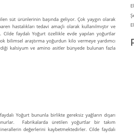
E
Ş
ilen süt ürünlerinin başında geliyor. Çok yaygın olarak
E
aren hastalıkları tedavi amaçlı olarak kullanılmıştır ve
r. Cilde faydalı Yoğurt özellikle evde yapılan yoğurtlar
irçok bilimsel araştırma yoğurdun kilo vermeye yardımcı
iği kalsiyum ve amino asitler bünyede bulunan fazla
faydalı Yoğurt bununla birlikte gereksiz yağların dışarı
unurlar. Fabrikalarda üretilen yoğurtlar bir takım
nerallerin değerlerini kaybetmektedirler. Cilde faydalı