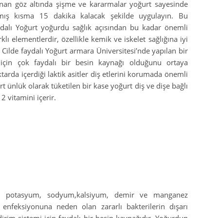
anan göz altında şişme ve kararmalar yoğurt sayesinde
armış kısma 15 dakika kalacak şekilde uygulayın. Bu
ydalı Yoğurt yoğurdu sağlık açısından bu kadar önemli
lı elementlerdir, özellikle kemik ve iskelet sağlığına iyi
 Cilde faydalı Yoğurt armara Üniversitesi’nde yapılan bir
için çok faydalı bir besin kaynağı olduğunu ortaya
da içerdiği laktik asitler diş etlerini korumada önemli
t ünlük olarak tüketilen bir kase yoğurt diş ve dişe bağlı
2 vitamini içerir.
en potasyum, sodyum,kalsiyum, demir ve manganez
 enfeksiyonuna neden olan zararlı bakterilerin dışarı