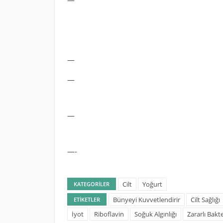
—
—
—
—
—-
Cilt
Yoğurt
KATEGORILER
Bünyeyi Kuvvetlendirir
Cilt Sağlığı
ETIKETLER
İyot
Riboflavin
Soğuk Algınlığı
Zararlı Bakte