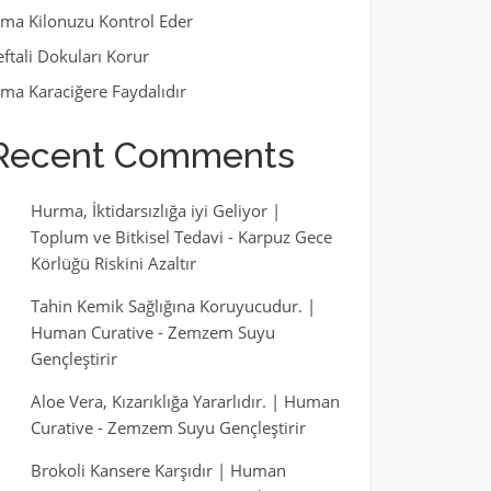
lma Kilonuzu Kontrol Eder
eftali Dokuları Korur
lma Karaciğere Faydalıdır
Recent Comments
Hurma, İktidarsızlığa iyi Geliyor |
Toplum ve Bitkisel Tedavi
-
Karpuz Gece
Körlüğü Riskini Azaltır
Tahin Kemik Sağlığına Koruyucudur. |
Human Curative
-
Zemzem Suyu
Gençleştirir
Aloe Vera, Kızarıklığa Yararlıdır. | Human
Curative
-
Zemzem Suyu Gençleştirir
Brokoli Kansere Karşıdır | Human