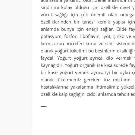
atılmasına yardımcı olur. Genel anlamda sind
sindirimi kolay olduğu için özellikle diyet 
vücut sağlığı için çok önemli olan omega
özelliklerinden bir tanesi kemik yapısı iç
anlamda bünye için enerji sağlar. Cilde fa
potasyum, fosfor, riboflavin, iyot, çinko ve 
kırmızı kan hücreleri korur ve sinir sistemi
olarak yoğurt tüketimi bu besinlerin eksikliğ
faydalı Yoğurt yoğurt ayrıca kilo vermek v
kaynağıdır. Yoğurt organik ise kısa sürede 
bir kase yoğurt yemek ayrıca iyi bir uyku çe
olarak tüketmemiz gereken tuz miktarını
hastalıklarına yakalanma ihtimalimiz yüksel
özellikle kalp sağlığını ciddi anlamda tehdit ed
—-