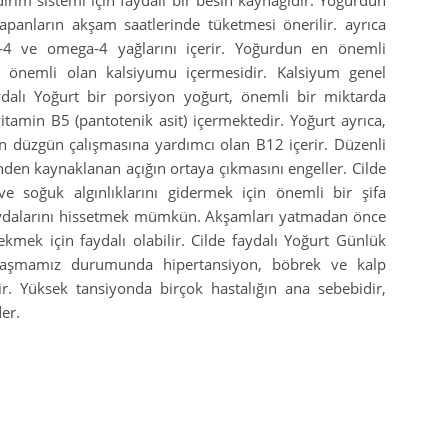
irim sistemi için faydalı bir besin kaynağıdır. Yoğurdun
yapanların akşam saatlerinde tüketmesi önerilir. ayrıca
-4 ve omega-4 yağlarını içerir. Yoğurdun en önemli
in önemli olan kalsiyumu içermesidir. Kalsiyum genel
ydalı Yoğurt bir porsiyon yoğurt, önemli bir miktarda
vitamin B5 (pantotenik asit) içermektedir. Yoğurt ayrıca,
nin düzgün çalışmasına yardımcı olan B12 içerir. Düzenli
inden kaynaklanan açığın ortaya çıkmasını engeller. Cilde
e soğuk algınlıklarını gidermek için önemli bir şifa
faydalarını hissetmek mümkün. Akşamları yatmadan önce
kmek için faydalı olabilir. Cilde faydalı Yoğurt Günlük
 aşmamız durumunda hipertansiyon, böbrek ve kalp
ir. Yüksek tansiyonda birçok hastalığın ana sebebidir,
er.