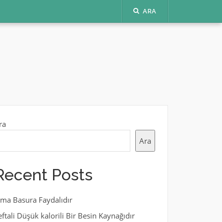
ARA
ra
Ara
Recent Posts
lma Basura Faydalıdır
eftali Düşük kalorili Bir Besin Kaynağıdır