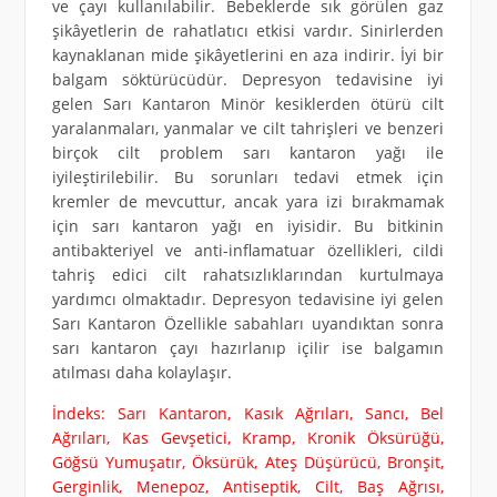
ve çayı kullanılabilir. Bebeklerde sık görülen gaz
şikâyetlerin de rahatlatıcı etkisi vardır. Sinirlerden
kaynaklanan mide şikâyetlerini en aza indirir. İyi bir
balgam söktürücüdür. Depresyon tedavisine iyi
gelen Sarı Kantaron Minör kesiklerden ötürü cilt
yaralanmaları, yanmalar ve cilt tahrişleri ve benzeri
birçok cilt problem sarı kantaron yağı ile
iyileştirilebilir. Bu sorunları tedavi etmek için
kremler de mevcuttur, ancak yara izi bırakmamak
için sarı kantaron yağı en iyisidir. Bu bitkinin
antibakteriyel ve anti-inflamatuar özellikleri, cildi
tahriş edici cilt rahatsızlıklarından kurtulmaya
yardımcı olmaktadır. Depresyon tedavisine iyi gelen
Sarı Kantaron Özellikle sabahları uyandıktan sonra
sarı kantaron çayı hazırlanıp içilir ise balgamın
atılması daha kolaylaşır.
İndeks: Sarı Kantaron, Kasık Ağrıları, Sancı, Bel
Ağrıları, Kas Gevşetici, Kramp, Kronik Öksürüğü,
Göğsü Yumuşatır, Öksürük, Ateş Düşürücü, Bronşit,
Gerginlik, Menepoz, Antiseptik, Cilt, Baş Ağrısı,