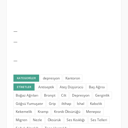
—
—
—
depresyon
Kantoron
KATEGORILER
Antiseptik
Ateş Düşürücü
Baş Ağrısı
ETIKETLER
Boğaz Ağrıları
Bronşit
Cilt
Depresyon
Gerginlik
Göğsü Yumuşatır
Grip
iltihap
İshal
Kabızlık
Kekemelik
Kramp
Kronik Öksürüğü
Menepoz
Migren
Nezle
Öksürük
Ses Kısıklığı
Ses Telleri