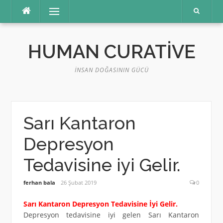
İçeriğe
Menü
atla
HUMAN CURATIVE
İNSAN DOĞASININ GÜCÜ
Sarı Kantaron
Depresyon
Tedavisine iyi Gelir.
ferhan bala
26 Şubat 2019
0
Sarı Kantaron Depresyon Tedavisine İyi Gelir.
Depresyon tedavisine iyi gelen Sarı Kantaron