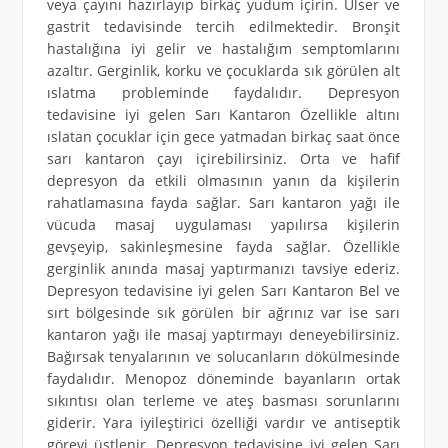
veya çayını hazırlayıp birkaç yudum içirin. Ülser ve
gastrit tedavisinde tercih edilmektedir. Bronşit
hastalığına iyi gelir ve hastalığım semptomlarını
azaltır. Gerginlik, korku ve çocuklarda sık görülen alt
ıslatma probleminde faydalıdır. Depresyon
tedavisine iyi gelen Sarı Kantaron Özellikle altını
ıslatan çocuklar için gece yatmadan birkaç saat önce
sarı kantaron çayı içirebilirsiniz. Orta ve hafif
depresyon da etkili olmasının yanın da kişilerin
rahatlamasına fayda sağlar. Sarı kantaron yağı ile
vücuda masaj uygulaması yapılırsa kişilerin
gevşeyip, sakinleşmesine fayda sağlar. Özellikle
gerginlik anında masaj yaptırmanızı tavsiye ederiz.
Depresyon tedavisine iyi gelen Sarı Kantaron Bel ve
sırt bölgesinde sık görülen bir ağrınız var ise sarı
kantaron yağı ile masaj yaptırmayı deneyebilirsiniz.
Bağırsak tenyalarının ve solucanların dökülmesinde
faydalıdır. Menopoz döneminde bayanların ortak
sıkıntısı olan terleme ve ateş basması sorunlarını
giderir. Yara iyileştirici özelliği vardır ve antiseptik
görevi üstlenir. Depresyon tedavisine iyi gelen Sarı