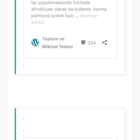
.
.
.