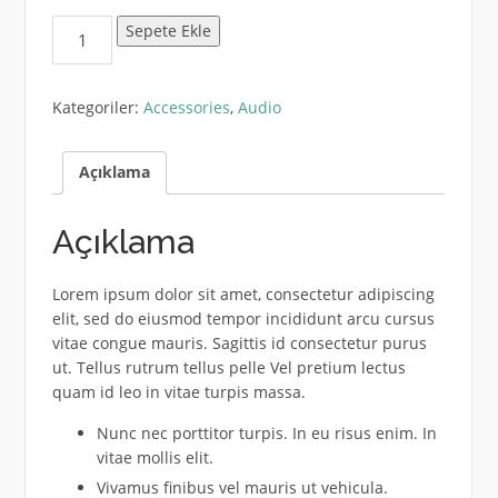
Wireless
Sepete Ekle
Speaker
Bluetooth
adet
Kategoriler:
Accessories
,
Audio
Açıklama
Açıklama
Lorem ipsum dolor sit amet, consectetur adipiscing
elit, sed do eiusmod tempor incididunt arcu cursus
vitae congue mauris. Sagittis id consectetur purus
ut. Tellus rutrum tellus pelle Vel pretium lectus
quam id leo in vitae turpis massa.
Nunc nec porttitor turpis. In eu risus enim. In
vitae mollis elit.
Vivamus finibus vel mauris ut vehicula.