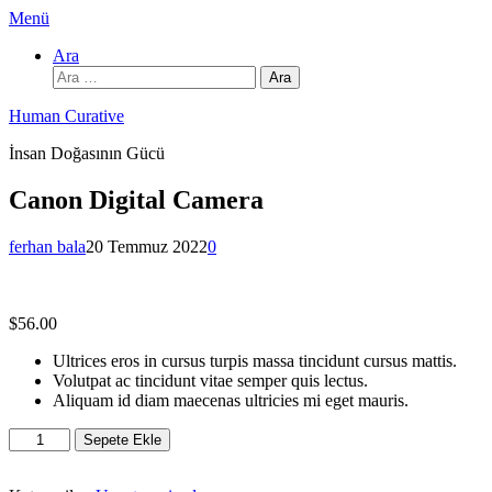
İçeriğe
Menü
atla
Ara
Arama:
Human Curative
İnsan Doğasının Gücü
Canon Digital Camera
ferhan bala
20 Temmuz 2022
0
$
56.00
Ultrices eros in cursus turpis massa tincidunt cursus mattis.
Volutpat ac tincidunt vitae semper quis lectus.
Aliquam id diam maecenas ultricies mi eget mauris.
Canon
Sepete Ekle
Digital
Camera