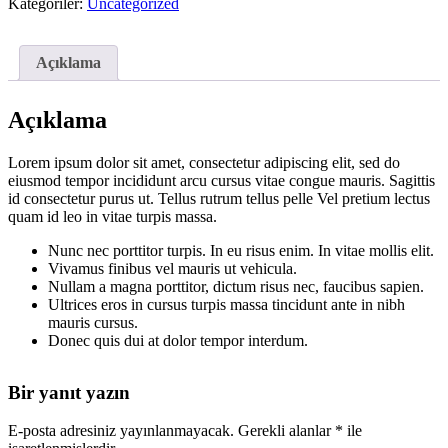
adet
Kategoriler:
Uncategorized
Açıklama
Açıklama
Lorem ipsum dolor sit amet, consectetur adipiscing elit, sed do
eiusmod tempor incididunt arcu cursus vitae congue mauris. Sagittis
id consectetur purus ut. Tellus rutrum tellus pelle Vel pretium lectus
quam id leo in vitae turpis massa.
Nunc nec porttitor turpis. In eu risus enim. In vitae mollis elit.
Vivamus finibus vel mauris ut vehicula.
Nullam a magna porttitor, dictum risus nec, faucibus sapien.
Ultrices eros in cursus turpis massa tincidunt ante in nibh
mauris cursus.
Donec quis dui at dolor tempor interdum.
Bir yanıt yazın
E-posta adresiniz yayınlanmayacak.
Gerekli alanlar
*
ile