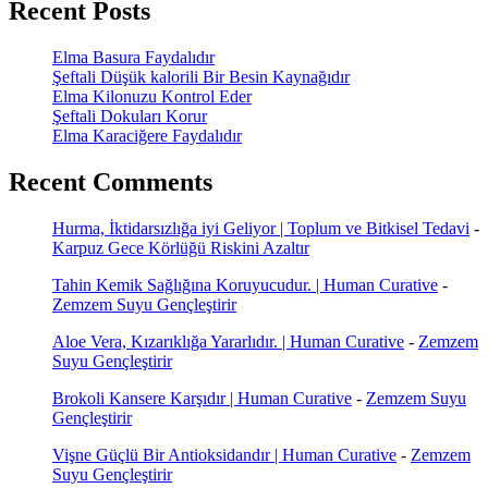
Recent Posts
Elma Basura Faydalıdır
Şeftali Düşük kalorili Bir Besin Kaynağıdır
Elma Kilonuzu Kontrol Eder
Şeftali Dokuları Korur
Elma Karaciğere Faydalıdır
Recent Comments
Hurma, İktidarsızlığa iyi Geliyor | Toplum ve Bitkisel Tedavi
-
Karpuz Gece Körlüğü Riskini Azaltır
Tahin Kemik Sağlığına Koruyucudur. | Human Curative
-
Zemzem Suyu Gençleştirir
Aloe Vera, Kızarıklığa Yararlıdır. | Human Curative
-
Zemzem
Suyu Gençleştirir
Brokoli Kansere Karşıdır | Human Curative
-
Zemzem Suyu
Gençleştirir
Vişne Güçlü Bir Antioksidandır | Human Curative
-
Zemzem
Suyu Gençleştirir