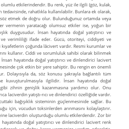
umlu etkilerindendir. Bu renk, yüz ile ilgili (göz, kulak,
ın tedavisinde, rahatlıkla kullanılabilir. Bunlara ek olarak,
ndan söz etmek de doğru olur. Bulunduğunuz ortamda veya
 yer vermenin yaratacağı olumsuz etkiler ise, yoğun bir
lık duygusudur. İnsan hayatında doğal yatıştırıcı ve
 ve verimliliği ifade eder. Gücü, otoriteyi, ciddiyeti ve
 kıyafetlerin çoğunda lâcivert vardır. Resmi kurumlar ve
rını kullanır. Ciddi ve sorumluluk sahibi olarak bilinmek
. İnsan hayatında doğal yatıştırıcı ve dinlendirici lacivert
ilmesinde çok etkin bir yere sahiptir. Bu rengin en önemli
nur. Dolayısıyla da, söz konusu şakrayla bağlantılı tüm
 kuvuşturulmasıyla ilgilidir. İnsan hayatında doğal
şın gibi zihnin genişlik kazanmasına yardımcı olur. Onu
a laciverdin yatıştı-rıcı ve dinlendirici özelliğide vardır.
ücuttaki bağışıklık sisteminin güçlenmesinide sağlar. Bu
duğu için, vücudun toksinlerden arınmasını kolaylaştırır.
ine laciverdin oluşturduğu olumlu etkilerdendir. Zor bir
yatında doğal yatıştırıcı ve dinlendirici lacivert renk