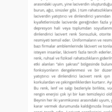
arasındaki uyum, yine laciverdin oluşturduğu ol
burun, ağız, sinüsler gibi. ) tüm rahatsızlıklar
laciverdin yatıştırıcı ve dinlendirici yanı
kıyafetlerinizde laciverde gereğinden fazla
depresyon hali veya toplumdan soyutlanmış
dinlendirici lacivert renk Sonsuzluk, otorite
resmiyeti temsil eder. Üniformaların ve resmi
bazı firmalar amblemlerinde lâcivert ve tonla
isteyen insanlar, lâciverti fazla tercih ederler
renk, ruhsal ve fiziksel rahatsızlıkların gider
etki alanları “alın şakrası” bölgesinde bulu
fonksiyonların dengelenmesi ve bir düzene
yatıştırıcı ve dinlendirici lacivert renk ı
korkulardan ve çekingenliklerden kurtarır. Ayrıc
Bu renk, lenf ve salgı bezleriyle birlikte, v
rengin enerjisi çok iyi bir kan temizleyici ol
Beynin her iki yarımküresi arasındaki uyum, y
karar vermek durumunda kaldığınızda İnsan ha