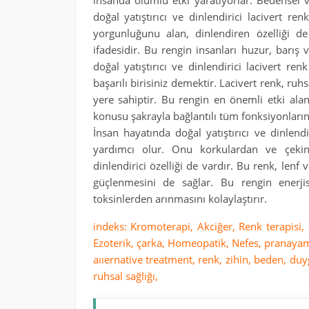
insanda olumlu etki yaratıyorlar. Bedensel 
doğal yatıştırıcı ve dinlendirici lacivert renk
yorgunluğunu alan, dinlendiren özelliği de
ifadesidir. Bu rengin insanları huzur, barış 
doğal yatıştırıcı ve dinlendirici lacivert ren
başarılı birisiniz demektir. Lacivert renk, ruhs
yere sahiptir. Bu rengin en önemli etki alan
konusu şakrayla bağlantılı tüm fonksiyonların
İnsan hayatında doğal yatıştırıcı ve dinlendi
yardımcı olur. Onu korkulardan ve çekingen
dinlendirici özelliği de vardır. Bu renk, lenf v
güçlenmesini de sağlar. Bu rengin enerji
toksinlerden arınmasını kolaylaştırır.
indeks: Kromoterapi, Akciğer, Renk terapisi, sa
Ezoterik, çarka, Homeopatik, Nefes, pranayam
aııernative treatment, renk, zihin, beden, duygu,
ruhsal sağlığı,