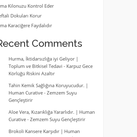
lma Kilonuzu Kontrol Eder
eftali Dokuları Korur
lma Karaciğere Faydalıdır
Recent Comments
Hurma, İktidarsızlığa iyi Geliyor |
Toplum ve Bitkisel Tedavi
-
Karpuz Gece
Körlüğü Riskini Azaltır
Tahin Kemik Sağlığına Koruyucudur. |
Human Curative
-
Zemzem Suyu
Gençleştirir
Aloe Vera, Kızarıklığa Yararlıdır. | Human
Curative
-
Zemzem Suyu Gençleştirir
Brokoli Kansere Karşıdır | Human