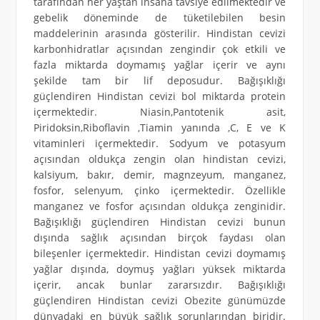
tarafından her yaştan insana tavsiye edilmektedir ve
gebelik döneminde de tüketilebilen besin
maddelerinin arasında gösterilir. Hindistan cevizi
karbonhidratlar açısından zengindir çok etkili ve
fazla miktarda doymamış yağlar içerir ve aynı
şekilde tam bir lif deposudur. Bağışıklığı
güçlendiren Hindistan cevizi bol miktarda protein
içermektedir. Niasin,Pantotenik asit,
Piridoksin,Riboflavin ,Tiamin yanında ,C, E ve K
vitaminleri içermektedir. Sodyum ve potasyum
açısından oldukça zengin olan hindistan cevizi,
kalsiyum, bakır, demir, magnzeyum, manganez,
fosfor, selenyum, çinko içermektedir. Özellikle
manganez ve fosfor açısından oldukça zenginidir.
Bağışıklığı güçlendiren Hindistan cevizi bunun
dışında sağlık açısından birçok faydası olan
bileşenler içermektedir. Hindistan cevizi doymamış
yağlar dışında, doymuş yağları yüksek miktarda
içerir, ancak bunlar zararsızdır. Bağışıklığı
güçlendiren Hindistan cevizi Obezite günümüzde
dünyadaki en büyük sağlık sorunlarından biridir.