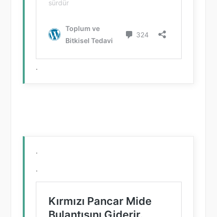
.
.
.