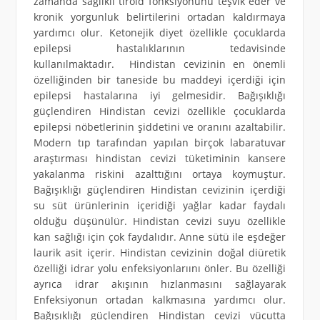
zamanda sağlıklı tiroid fonksiyonunu teşvik eder ve
kronik yorgunluk belirtilerini ortadan kaldırmaya
yardımcı olur. Ketonejik diyet özellikle çocuklarda
epilepsi hastalıklarının tedavisinde
kullanılmaktadır. Hindistan cevizinin en önemli
özelliğinden bir taneside bu maddeyi içerdiği için
epilepsi hastalarına iyi gelmesidir. Bağışıklığı
güçlendiren Hindistan cevizi özellikle çocuklarda
epilepsi nöbetlerinin şiddetini ve oranını azaltabilir.
Modern tıp tarafından yapılan birçok labaratuvar
araştırması hindistan cevizi tüketiminin kansere
yakalanma riskini azalttığını ortaya koymuştur.
Bağışıklığı güçlendiren Hindistan cevizinin içerdiği
su süt ürünlerinin içeridiği yağlar kadar faydalı
olduğu düşünülür. Hindistan cevizi suyu özellikle
kan sağlığı için çok faydalıdır. Anne sütü ile eşdeğer
laurik asit içerir. Hindistan cevizinin doğal diüretik
özelliği idrar yolu enfeksiyonlarıını önler. Bu özelliği
ayrıca idrar akışının hızlanmasını sağlayarak
Enfeksiyonun ortadan kalkmasına yardımcı olur.
Bağışıklığı güçlendiren Hindistan cevizi vücutta