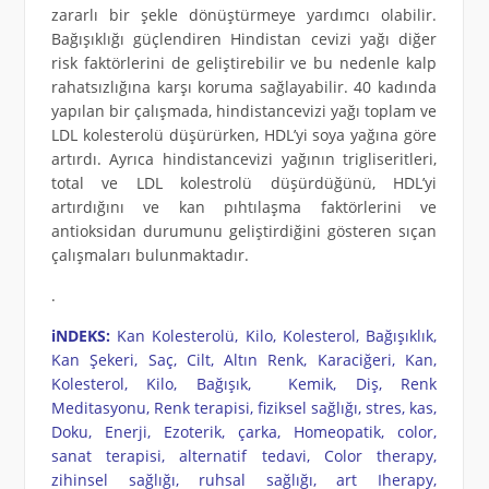
zararlı bir şekle dönüştürmeye yardımcı olabilir.
Bağışıklığı güçlendiren Hindistan cevizi yağı diğer
risk faktörlerini de geliştirebilir ve bu nedenle kalp
rahatsızlığına karşı koruma sağlayabilir. 40 kadında
yapılan bir çalışmada, hindistancevizi yağı toplam ve
LDL kolesterolü düşürürken, HDL’yi soya yağına göre
artırdı. Ayrıca hindistancevizi yağının trigliseritleri,
total ve LDL kolestrolü düşürdüğünü, HDL’yi
artırdığını ve kan pıhtılaşma faktörlerini ve
antioksidan durumunu geliştirdiğini gösteren sıçan
çalışmaları bulunmaktadır.
.
iNDEKS:
Kan Kolesterolü, Kilo, Kolesterol, Bağışıklık,
Kan Şekeri, Saç, Cilt, Altın Renk, Karaciğeri, Kan,
Kolesterol, Kilo, Bağışık, Kemik, Diş, Renk
Meditasyonu, Renk terapisi, fiziksel sağlığı, stres, kas,
Doku, Enerji, Ezoterik, çarka, Homeopatik, color,
sanat terapisi, alternatif tedavi, Color therapy,
zihinsel sağlığı, ruhsal sağlığı, art Iherapy,