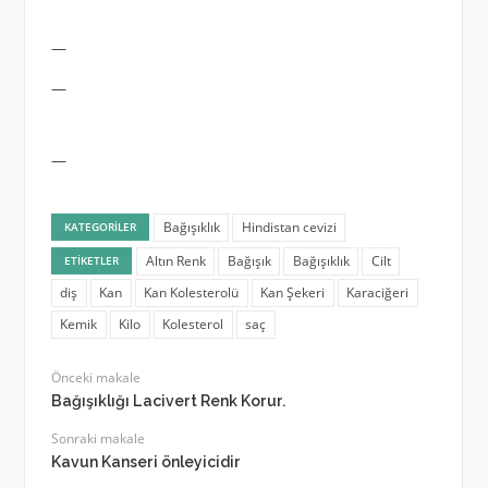
—
—
—
Bağışıklık
Hindistan cevizi
KATEGORILER
Altın Renk
Bağışık
Bağışıklık
Cilt
ETIKETLER
diş
Kan
Kan Kolesterolü
Kan Şekeri
Karaciğeri
Kemik
Kilo
Kolesterol
saç
Önceki makale
Bağışıklığı Lacivert Renk Korur.
Sonraki makale
Kavun Kanseri önleyicidir