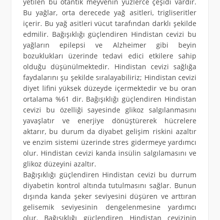
yetilen bu otantik meyvenin yüzlerce çeşidi vardır.
Bu yağlar, orta derecede yağ asitleri, trigliseritler
içerir. Bu yağ asitleri vücut tarafından darklı şekilde
edmilir. Bağışıklığı güçlendiren Hindistan cevizi bu
yağların epilepsi ve Alzheimer gibi beyin
bozuklukları üzerinde tedavi edici etkilere sahip
olduğu düşünülmektedir. Hindistan cevizi sağlığa
faydalarını şu şekilde sıralayabiliriz; Hindistan cevizi
diyet lifini yüksek düzeyde içermektedir ve bu oran
ortalama %61 dir. Bağışıklığı güçlendiren Hindistan
cevizi bu özelliği sayesinde glikoz salgılanmasını
yavaşlatır ve enerjiye dönüştürerek hücrelere
aktarır, bu durum da diyabet gelişim riskini azaltır
ve enzim sistemi üzerinde stres gidermeye yardımcı
olur. Hindistan cevizi kanda insülin salgılamasını ve
glikoz düzeyini azaltır.
Bağışıklığı güçlendiren Hindistan cevizi bu durrum
diyabetin kontrol altında tutulmasını sağlar. Bunun
dışında kanda şeker seviyesini düşüren ve arttıran
gelisemik seviyesinin dengelenmesine yardımcı
olur. Bağışıklığı güçlendiren Hindistan cevizinin