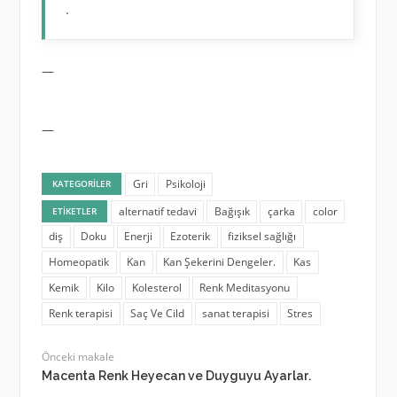
.
—
—
Gri
Psikoloji
KATEGORILER
alternatif tedavi
Bağışık
çarka
color
ETIKETLER
diş
Doku
Enerji
Ezoterik
fiziksel sağlığı
Homeopatik
Kan
Kan Şekerini Dengeler.
Kas
Kemik
Kilo
Kolesterol
Renk Meditasyonu
Renk terapisi
Saç Ve Cild
sanat terapisi
Stres
Önceki makale
Macenta Renk Heyecan ve Duyguyu Ayarlar.