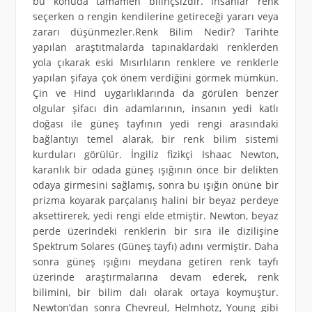
bu konuda tamamen bilinçsizdir. İnsanlar renk
seçerken o rengin kendilerine getireceği yararı veya
zararı düşünmezler.Renk Bilim Nedir? Tarihte
yapılan araştıtmalarda tapınaklardaki renklerden
yola çıkarak eski Mısırlıların renklere ve renklerle
yapılan şifaya çok önem verdiğini görmek mümkün.
Çin ve Hind uygarlıklarında da görülen benzer
olgular şifacı din adamlarının, insanın yedi katlı
doğası ile güneş tayfının yedi rengi arasındaki
bağlantıyı temel alarak, bir renk bilim sistemi
kurduları görülür. İngiliz fizikçi Ishaac Newton,
karanlık bir odada güneş ışığının önce bir delikten
odaya girmesini sağlamış, sonra bu ışığın önüne bir
prizma koyarak parçalanış halini bir beyaz perdeye
aksettirerek, yedi rengi elde etmiştir. Newton, beyaz
perde üzerindeki renklerin bir sıra ile dizilişine
Spektrum Solares (Güneş tayfı) adını vermiştir. Daha
sonra güneş ışığını meydana getiren renk tayfı
üzerinde araştırmalarına devam ederek, renk
bilimini, bir bilim dalı olarak ortaya koymuştur.
Newton’dan sonra Chevreul, Helmhotz, Young gibi