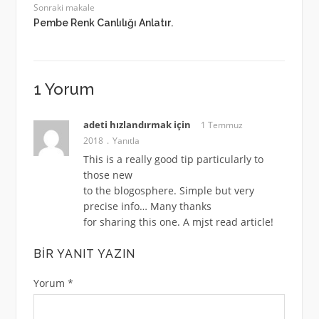
Sonraki makale
Pembe Renk Canlılığı Anlatır.
1 Yorum
adeti hızlandırmak için
1 Temmuz
2018
Yanıtla
This is a really good tip particularly to
those new
to the blogosphere. Simple but very
precise info… Many thanks
for sharing this one. A mjst read article!
BIR YANIT YAZIN
Yorum
*