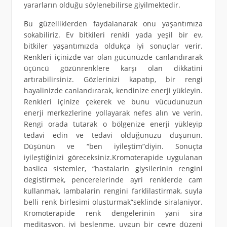
yararların olduğu söylenebilirse giyilmektedir.
Bu güzelliklerden faydalanarak onu yaşantımıza
sokabiliriz. Ev bitkileri renkli yada yeşil bir ev,
bitkiler yaşantımızda oldukça iyi sonuçlar verir.
Renkleri içinizde var olan gücünüzde canlandırarak
üçüncü gözünrenklere karşı olan dikkatini
artırabilirsiniz. Gözlerinizi kapatıp, bir rengi
hayalinizde canlandırarak, kendinize enerji yükleyin.
Renkleri içinize çekerek ve bunu vücudunuzun
enerji merkezlerine yollayarak nefes alın ve verin.
Rengi orada tutarak o bölgenize enerji yükleyip
tedavi edin ve tedavi olduğunuzu düşünün.
Düşünün ve “ben iyileştim”diyin. Sonuçta
iyileştiğinizi göreceksiniz.Kromoterapide uygulanan
baslica sistemler, “hastalarin giysilerinin rengini
degistirmek, pencerelerinde ayri renklerde cam
kullanmak, lambalarin rengini farklilastirmak, suyla
belli renk birlesimi olusturmak”seklinde siralaniyor.
Kromoterapide renk dengelerinin yani sira
meditasyon, iyi beslenme, uygun bir çevre düzeni