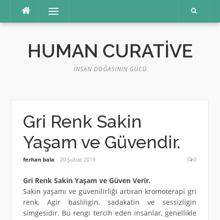
İçeriğe
Menü
atla
HUMAN CURATIVE
İNSAN DOĞASININ GÜCÜ
Gri Renk Sakin
Yaşam ve Güvendir.
ferhan bala
20 Şubat 2019
0
Gri Renk Sakin Yaşam ve Güven Verir.
Sakin yaşamı ve güvenilirliği artıran kromoterapi gri
renk, Agir basliligin, sadakatin ve sessizligin
simgesidir. Bu rengi tercih eden insanlar, genellikle