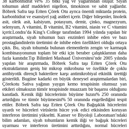
38 karbonhidrat ve% 35 bitki yağ ve yağlarından oluşur. Siyah
tohumun aktif maddeleri nigellon, timokinon ve sabit yağlardır.
Böbrek Safra taşı Eriten Çörek Otu ayrıca önemli miktarda protein,
karbonhidrat ve esansiyel yağ asitleri içerir. Diğer bileşenler, linoleik
asit, oleik asit, kalsiyum, potasyum, demir, çinko, magnezyum,
selenyum, A vitamini, B vitamini, B2 vitamini, niasin ve C vitamini
içerir.Londra’da King’s College tarafından 1994 yılında yapılan bir
araştırmada, siyah tohumun bazı enzimleri inhibe eden ve bazı
prostaglandinlerin üretimini de inhibe eden özellikleri olduğu ortaya
çıktı. Bu, siyah tohumda bulunan elementlerin zengin ve karmaşık
kombinasyonunun toplam bir etki için beraber çalıştıklarının daha
fazla kanıtıdır.Tıp Bilimleri Mashaad Üniversitesi’nde 2005 yılında
yapılan bir araştırmada, Böbrek Safra taşı Eriten Çörek Otu
ekstraktlarının geniş bir mikrop mikrobuna ve özellikle de çoklu
antibiyotik dirençli bakterilere karşı antimikrobiyal etkinlik ürettiği
gösterildi. Bugüne kadarki en büyük deneysel araştırmalardan biri,
Çörekotu Sativa yağının yaygın kemo terapisinin olumsuz yan
etkileri olmaksızın tümör terapisinde muazzam bir başarısı olduğunu
kanıtladı. Kemik iliği hücrelerinin büyüme hızını% 250 oranında
artırdığını ve tümör büyümesini% 50 oranında engellediğini tespit
ettiler.
Böbrek Safra taşı Eriten Çörek Otu Bağışıklık hücrelerini
uyardı ve hücreleri virüslerin hücre yok edici etkisinden koruyan
interferon üretimini yükseltti. Kanser ve Biyoloji Laboratuarı’ndaki
bilim adamları, siyah tohumların kemik iliği ve bağışık hücreleri
uyarması ve interferon üretimini arttırdığını, normal hücreleri