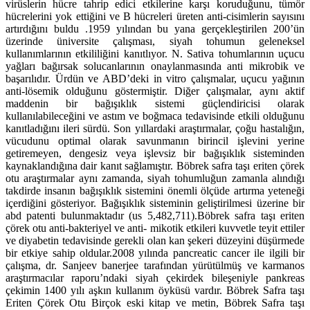
virüslerin hücre tahrip edici etkilerine karşı koruduğunu, tümör
hücrelerini yok ettiğini ve B hücreleri üreten anti-cisimlerin sayısını
artırdığını buldu .1959 yılından bu yana gerçekleştirilen 200’ün
üzerinde üniversite çalışması, siyah tohumun geleneksel
kullanımlarının etkililiğini kanıtlıyor. N. Sativa tohumlarının uçucu
yağları bağırsak solucanlarının onaylanmasında anti mikrobik ve
başarılıdır. Ürdün ve ABD’deki in vitro çalışmalar, uçucu yağının
anti-lösemik olduğunu göstermiştir. Diğer çalışmalar, aynı aktif
maddenin bir bağışıklık sistemi güçlendiricisi olarak
kullanılabileceğini ve astım ve boğmaca tedavisinde etkili olduğunu
kanıtladığını ileri sürdü. Son yıllardaki araştırmalar, çoğu hastalığın,
vücudunu optimal olarak savunmanın birincil işlevini yerine
getiremeyen, dengesiz veya işlevsiz bir bağışıklık sisteminden
kaynaklandığına dair kanıt sağlamıştır. Böbrek safra taşı eriten çörek
otu araştırmalar aynı zamanda, siyah tohumluğun zamanla alındığı
takdirde insanın bağışıklık sistemini önemli ölçüde artırma yeteneği
içerdiğini gösteriyor. Bağışıklık sisteminin geliştirilmesi üzerine bir
abd patenti bulunmaktadır (us 5,482,711).Böbrek safra taşı eriten
çörek otu anti-bakteriyel ve anti- mikotik etkileri kuvvetle teyit ettiler
ve diyabetin tedavisinde gerekli olan kan şekeri düzeyini düşürmede
bir etkiye sahip oldular.2008 yılında pancreatic cancer ile ilgili bir
çalışma, dr. Sanjeev banerjee tarafından yürütülmüş ve karmanos
araştırmacılar raporu’ndaki siyah çekirdek bileşeniyle pankreas
çekimin 1400 yılı aşkın kullanım öyküsü vardır. Böbrek Safra taşı
Eriten Çörek Otu Birçok eski kitap ve metin, Böbrek Safra taşı