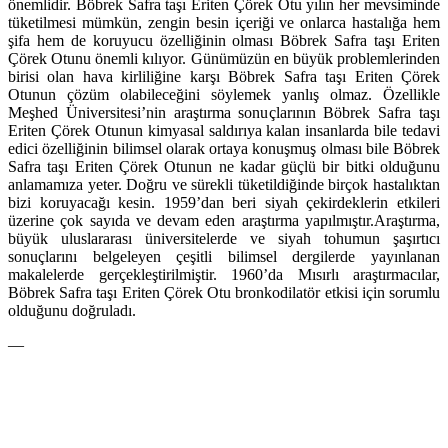
önemlidir. Böbrek Safra taşı Eriten Çörek Otu yılın her mevsiminde
tüketilmesi mümkün, zengin besin içeriği ve onlarca hastalığa hem
şifa hem de koruyucu özelliğinin olması Böbrek Safra taşı Eriten
Çörek Otunu önemli kılıyor. Günümüzün en büyük problemlerinden
birisi olan hava kirliliğine karşı Böbrek Safra taşı Eriten Çörek
Otunun çözüm olabileceğini söylemek yanlış olmaz.
Özellikle
Meşhed Üniversitesi’nin araştırma sonuçlarının Böbrek Safra taşı
Eriten Çörek Otunun kimyasal saldırıya kalan insanlarda bile tedavi
edici özelliğinin bilimsel olarak ortaya konuşmuş olması bile Böbrek
Safra taşı Eriten Çörek Otunun ne kadar güçlü bir bitki olduğunu
anlamamıza yeter. Doğru ve sürekli tüketildiğinde birçok hastalıktan
bizi koruyacağı kesin. 1959’dan beri siyah çekirdeklerin etkileri
üzerine çok sayıda ve devam eden araştırma yapılmıştır.Araştırma,
büyük uluslararası üniversitelerde ve siyah tohumun şaşırtıcı
sonuçlarını belgeleyen çeşitli bilimsel dergilerde yayınlanan
makalelerde gerçekleştirilmiştir. 1960’da Mısırlı araştırmacılar,
Böbrek Safra taşı Eriten Çörek Otu bronkodilatör etkisi için sorumlu
olduğunu doğruladı.
—