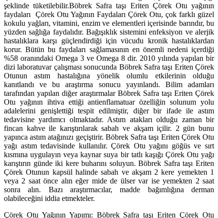
şeklinde tüketilebilir.Böbrek Safra taşı Eriten Çörek Otu yağının
faydaları Çörek Otu Yağının Faydaları Çörek Otu, çok farklı güzel
kokulu yağları, vitamini, enzim ve elementleri içerisinde barındır, bu
yüzden sağlığa faydalıdır. Bağışıklık sistemini enfeksiyon ve alerjik
hastalıklara karşı güçlendirdiği için vücudu kronik hastalıklardan
korur. Bütün bu faydaları sağlamasının en önemli nedeni içerdiği
%58 oranındaki Omega 3 ve Omega 8 dir. 2010 yılında yapılan bir
dizi laboratuvar çalışması sonucunda Böbrek Safra taşı Eriten Çörek
Otunun astım hastalığına yönelik olumlu etkilerinin olduğu
kanıtlandı ve bu araştırma sonucu yayınlandı. Bilim adamları
tarafından yapılan diğer araştırmalar Böbrek Safra taşı Eriten Çörek
Otu yağının ihtiva ettiği antienflamatuar özelliğin solunum yolu
adalelerini genişlettiği tespit edilmiştir, diğer bir ifade ile astım
tedavisine yardımcı olmaktadır. Astım atakları olduğu zaman bir
fincan kahve ile karıştırılarak sabah ve akşam içilir. 2 gün bunu
yapınca astım atağınızı geçiştirir. Böbrek Safra taşı Eriten Çörek Otu
yağı astım tedavisinde kullanılır. Çörek Otu yağını göğüs ve sırt
kısmına uygulayın veya kaynar suya bir tatlı kaşığı Çörek Otu yağı
karıştırın günde iki kere buharını soluyun. Böbrek Safra taşı Eriten
Çörek Otunun kapsül halinde sabah ve akşam 2 kere yemekten 1
veya 2 saat önce alın eğer mide de ülser var ise yemekten 2 saat
sonra alın. Bazı araştırmacılar, madde bağımlığına derman
olabileceğini iddia etmekteler.
Çörek Otu Yağının Yapımı: Böbrek Safra taşı Eriten Çörek Otu