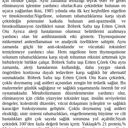
için birlikte çalışır. Aynı zamanda temizliği teşvik eder ve genel
eliminasyon işlemine yardımcı olurlar.Kara çekirdekte bulunan en
uçucu yağlardan ikisi, 1985 yılında otta ilk kez keşfedilen nigellon
ve timokinondur.
Nigellone, solunum rahatsızlıklarına karşı siyah
çekirdeğin potensine katkıda bulunan anti-spazmodik ve
bronkodilatasyon özellikleri sunar. Böbrek Safra taşı Eriten Çörek
Otu Ayrıca alerji hastalarının olumsuz belirtilerini azaltmaya
yardımcı olan bir antihistaminik etki gösterir. Thymoquinone
mükemmel antienflamatuar ve analjezik özelliklere sahiptir. Aynı
zamanda güçlü bir anti-oksidandır ve vücuttaki toksinleri
temizlemeye yardımcı olur. Hem nigellone hem thymoquinone
solunum rahatsızlıklarına karşı siyah tohumun etkisini arttırmak için
birbirleriyle birlikte çalışır. Böbrek Safra taşı Eriten Çörek Otu aynı
zamanda, alerji hastalarının kullandığı, daha yaygın olarak
öngörülen kortizona dayalı tedavilere karşı sağlıklı bir alternatif
sunmaktadır. Böbrek Safra taşı Eriten Çörek Otu Kara çekirdek,
çoklu doymamış yağ asitleri açısından zengin bir tedarik sağlar. Bu
malzemeler günlük sağlığınız ve sağlıklı yaşamınızda önemli bir rol
oynamaktadır. Metabolizmanın düzenlenmesine yardımcı olur,
eliminasyon için cildin yüzeyine toksinler taşır, insülin seviyelerini
dengeler, kolestrolü düzenler, vücut dolaşımını iyileştirir ve sağlıklı
karaciğer fonksiyonunu geliştirir. Çoklu doymamış yağ asitleri
eksikliği, sinir sistemi rahatsızlıkları, engellenmemiş büyüme ve cilt
hastalıkları gibi çok sayıda sağlık sorununa yol açabilir.Siyah
çekirdek 100’den fazla değerli besin içerir. Yaklaşık% 21 protein,%