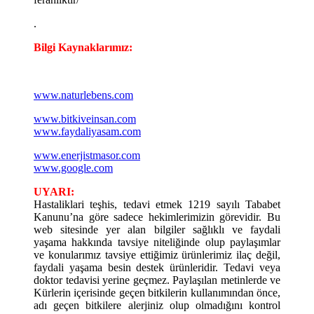
.
Bilgi Kaynaklarımız:
www.naturlebens.com
www.bitkiveinsan.com
www.faydaliyasam.com
www.enerjistmasor.com
www.google.com
UYARI:
Hastaliklari teşhis, tedavi etmek 1219 sayılı Tababet
Kanunu’na göre sadece hekimlerimizin görevidir. Bu
web sitesinde yer alan bilgiler sağlıklı ve faydali
yaşama hakkında tavsiye niteliğinde olup paylaşımlar
ve konularımız tavsiye ettiğimiz ürünlerimiz ilaç değil,
faydali yaşama besin destek ürünleridir. Tedavi veya
doktor tedavisi yerine geçmez. Paylaşılan metinlerde ve
Kürlerin içerisinde geçen bitkilerin kullanımından önce,
adı geçen bitkilere alerjiniz olup olmadığını kontrol