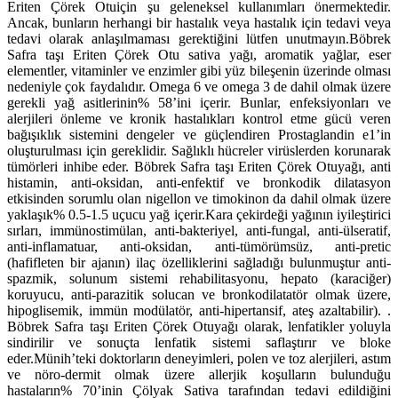
Eriten Çörek Otuiçin şu geleneksel kullanımları önermektedir.
Ancak, bunların herhangi bir hastalık veya hastalık için tedavi veya
tedavi olarak anlaşılmaması gerektiğini lütfen unutmayın.Böbrek
Safra taşı Eriten Çörek Otu sativa yağı, aromatik yağlar, eser
elementler, vitaminler ve enzimler gibi yüz bileşenin üzerinde olması
nedeniyle çok faydalıdır. Omega 6 ve omega 3 de dahil olmak üzere
gerekli yağ asitlerinin% 58’ini içerir. Bunlar, enfeksiyonları ve
alerjileri önleme ve kronik hastalıkları kontrol etme gücü veren
bağışıklık sistemini dengeler ve güçlendiren Prostaglandin e1’in
oluşturulması için gereklidir.
Sağlıklı hücreler virüslerden korunarak
tümörleri inhibe eder. Böbrek Safra taşı Eriten Çörek Otuyağı, anti
histamin, anti-oksidan, anti-enfektif ve bronkodik dilatasyon
etkisinden sorumlu olan nigellon ve timokinon da dahil olmak üzere
yaklaşık% 0.5-1.5 uçucu yağ içerir.Kara çekirdeği yağının iyileştirici
sırları, immünostimülan, anti-bakteriyel, anti-fungal, anti-ülseratif,
anti-inflamatuar, anti-oksidan, anti-tümörümsüz, anti-pretic
(hafifleten bir ajanın) ilaç özelliklerini sağladığı bulunmuştur anti-
spazmik, solunum sistemi rehabilitasyonu, hepato (karaciğer)
koruyucu, anti-parazitik solucan ve bronkodilatatör olmak üzere,
hipoglisemik, immün modülatör, anti-hipertansif, ateş azaltabilir). .
Böbrek Safra taşı Eriten Çörek Otuyağı olarak, lenfatikler yoluyla
sindirilir ve sonuçta lenfatik sistemi saflaştırır ve bloke
eder.Münih’teki doktorların deneyimleri, polen ve toz alerjileri, astım
ve nöro-dermit olmak üzere allerjik koşulların bulunduğu
hastaların% 70’inin Çölyak Sativa tarafından tedavi edildiğini