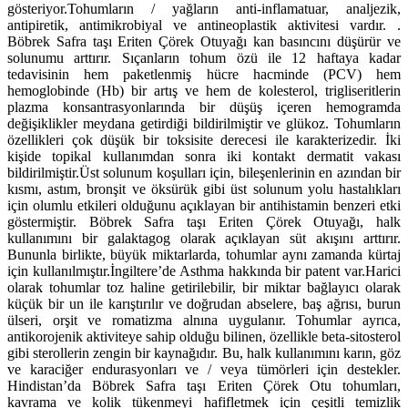
gösteriyor.Tohumların / yağların anti-inflamatuar, analjezik,
antipiretik, antimikrobiyal ve antineoplastik aktivitesi vardır. .
Böbrek Safra taşı Eriten Çörek Otuyağı kan basıncını düşürür ve
solunumu arttırır. Sıçanların tohum özü ile 12 haftaya kadar
tedavisinin hem paketlenmiş hücre hacminde (PCV) hem
hemoglobinde (Hb) bir artış ve hem de kolesterol, trigliseritlerin
plazma konsantrasyonlarında bir düşüş içeren hemogramda
değişiklikler meydana getirdiği bildirilmiştir ve glükoz. Tohumların
özellikleri çok düşük bir toksisite derecesi ile karakterizedir. İki
kişide topikal kullanımdan sonra iki kontakt dermatit vakası
bildirilmiştir.Üst solunum koşulları için, bileşenlerinin en azından bir
kısmı, astım, bronşit ve öksürük gibi üst solunum yolu hastalıkları
için olumlu etkileri olduğunu açıklayan bir antihistamin benzeri etki
göstermiştir.
Böbrek Safra taşı Eriten Çörek Otuyağı, halk
kullanımını bir galaktagog olarak açıklayan süt akışını arttırır.
Bununla birlikte, büyük miktarlarda, tohumlar aynı zamanda kürtaj
için kullanılmıştır.İngiltere’de Asthma hakkında bir patent var.Harici
olarak tohumlar toz haline getirilebilir, bir miktar bağlayıcı olarak
küçük bir un ile karıştırılır ve doğrudan abselere, baş ağrısı, burun
ülseri, orşit ve romatizma alnına uygulanır. Tohumlar ayrıca,
antikorojenik aktiviteye sahip olduğu bilinen, özellikle beta-sitosterol
gibi sterollerin zengin bir kaynağıdır. Bu, halk kullanımını karın, göz
ve karaciğer endurasyonları ve / veya tümörleri için destekler.
Hindistan’da Böbrek Safra taşı Eriten Çörek Otu tohumları,
kavrama ve kolik tükenmeyi hafifletmek için çeşitli temizlik