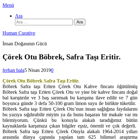
İçeriğe
Menü
atla
Ara
Arama:
Human Curative
İnsan Doğasının Gücü
Çörek Otu Böbrek, Safra Taşı Eritir.
ferhan bala
5 Nisan 2019
0
Çörek Otu Böbrek Safra Taşı Eritir.
Böbrek Safra taşı Eriten Çörek Otu Kahve fincanı öğütülmüş
Böbrek Safra taşı Eriten Çörek Otu ve yine bir kahve fincanı doğal
bal karıştırılır ve 3 baş sarımsak bu karışıma ilave edilir ve 7 gün
boyunca günde 3 defa 50-100 gram limon suyu ile birlikte tüketilir.
Böbrek Safra taşı Eriten Çörek Otu’nun insan sağlığına faydalarını
bu yazıya sığdırabilir miyim ya da bunu başaran bir makale var mı
bilemiyorum. Çünkü bu konuyla alakalı taradığımız bütün
kaynaklarda karşımıza çıkan bilgiler eşsiz, önemli ve çok değerli.
Böbrek Safra taşı Eriten Çörek Otuyla alakalı 1964-2014 yılları
arasında dünya çapında yapılan tam 625 bilimsel araştırma