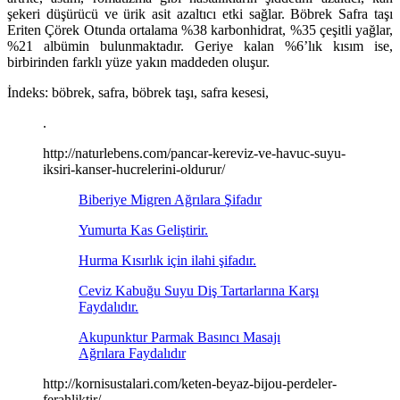
şekeri düşürücü ve ürik asit azaltıcı etki sağlar. Böbrek Safra taşı
Eriten Çörek Otunda ortalama %38 karbonhidrat, %35 çeşitli yağlar,
%21 albümin bulunmaktadır. Geriye kalan %6’lık kısım ise,
birbirinden farklı yüze yakın maddeden oluşur.
İndeks: böbrek, safra, böbrek taşı, safra kesesi,
.
http://naturlebens.com/pancar-kereviz-ve-havuc-suyu-
iksiri-kanser-hucrelerini-oldurur/
Biberiye Migren Ağrılara Şifadır
Yumurta Kas Geliştirir.
Hurma Kısırlık için ilahi şifadır.
Ceviz Kabuğu Suyu Diş Tartarlarına Karşı
Faydalıdır.
Akupunktur Parmak Basıncı Masajı
Ağrılara Faydalıdır
http://kornisustalari.com/keten-beyaz-bijou-perdeler-
ferahliktir/