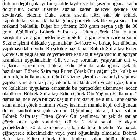
(tohum değil) çok iyi bir şekilde kıyılır ve bir şişenin ağzına kadar
doldurulur. Sonra üzerine ağzına kadar gelecek şekilde saf
zeytinyağı eklenir. Daha sonra şişenin ağzı sıkı bir şekilde
kapatıldıktan sonra iki hafta güneş görecek şekilde veya sıcak bir
mekand bekletilir. Diğer bir yöntem: 200 gram zeytin yağı ile 30
gram öğütülmüş Böbrek Safra taşı Eriten Çörek Otu tohumu
karıştırılır ve 7 gün beklemeye bırakılır. 7 gün sonra iyice süzülür.
Süzme işlemi dikkatle yapılmalıdır, 3-4 kere ve birkaç kat tülbentte
yapılması daha iyidir. Bu şekilde hazırlanan Böbrek Safra taşı Eriten
Çörek Otu yağı salata ve yemeklere katılabilir veya vücudun ağrıyan
kısımların uygulanabilir. Cilt ve saç sorunları yaşayanlar cilt ve
saçlarına sürebilirler. Dikkat Edin Burada anlattığımız şekilde
hazırlanan Böbrek Safra taşı Eriten Çörek Otu yağını göz, kulak ve
burun için kullanmayın. Çünkü süzme işlemi ne kadar iyi yapılırsa
yapılsın yine de ufak parçacıklar kalmaktadır. Bu yüzden göz, burun
ve kulaklara uygulama esnasında bu parçacıklar tıkanmaya neden
olabilirler. Böbrek Safra taşı Eriten Çörek Otu Yağının Kullanımı: 5
damla halinde veya bir çay kaşığı bir miktar su ile alınır. Tane olarak
satın alınan çörek otlarının yüzey kısımları mumla kaplı olduğundan
dolayı sindirilmesi çok zordur. Öğütülmüş olarak, hazır satılan
Böbrek Safra taşı Eriten Çörek Otu yenilmez, bu şekilde satılan
çörek otları çok zararlıdır. Günde 2 defa sabah ve akşam
yemeklerden 30 dakika önce aç karınla tüketilmelidir. Ya ağızda
çiğneyerek tüketilmelidir veya yeni öğütülmüş olmalıdır. Böbrek
Safra taşı Eriten Çörek Otu, binlerce yıldır bütün dünyada