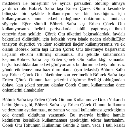
maddeleri ile birleştirilir ve ayrıca parazitleri öldürüp atmaya
yardımcı olur.Böbrek Safra taşı Eriten Çörek Otunu kesinlikle
bilinçsiz bir şekilde kullanmayın ve bir hastalığınız için
kullanıyorsanız bunu tedavi olduğunuz doktorunuza mutlaka
söyleyin. Eğer sürekli Böbrek Safra taşı Eriten Çörek Otu
kullanıyorsanız belirli periyotlarda tahlil yaptırmayı ihmal
etmeyin.Aşırı şekilde Çörek Otu tüketimi bağırsaklardaki faydalı
bakterileri öldürdüğü için kabızlık veya ishale neden olabilir.Eğer
tansiyon düşürücü ve idrar söktürücü ilaçlar kullanıyorsanız ve ek
olarak Böbrek Safra taşı Eriten Çörek Otu tüketmeye başlarsanız
ilaçların etkisini arttırmış olursunuz. Bu şekilde kullanımdan
kaçının.Böbrek Safra taşı Eriten Çörek Otu kullanıldığı zamanlar
başka hastalıklardan tedavi görüyorsanız bu durum tedaviyi olumsuz
yönde etkilemez ama bazı durumlarda (ışın tedavisi) Böbrek Safra
taşı Eriten Çörek Otu tüketimine son verilmelidir.Böbrek Safra taşı
Eriten Çörek Otunun kan şekerini düşürme özelliği olduğundan
dolayı, kan şekeri sorunu olanlar Çörek Otunu kullanmadan önce
önlemlerini almalıdırlar.
Böbrek Safra taşı Eriten Çörek Otunun Kullanımı ve Dozu Yukarıda
belirttiğimiz gibi, Böbrek Safra taşı Eriten Çörek Otunun kullanımı
ve dozunun ayarlanması, ne zaman ve nasıl kullanılması gerektiğinin
çok önemli olduğunu yazmıştık. Bu uyarıyla birlikte hamile
kadınların kesinlikle kullanmaması gerektiğini tekrar hatırlatalım.
Çörek Otu Tohumun Kullanımı: Günde 2 gram, yada 1 tatlı kaşığı