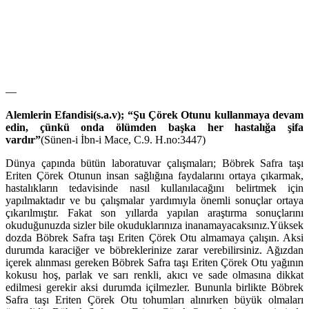
—
Alemlerin Efandisi(s.a.v);
“Şu Çörek Otunu kullanmaya devam
edin, çünkü onda ölümden başka her hastalığa şifa
vardır”
(Sünen-i İbn-i Mace, C.9. H.no:3447)
Dünya çapında bütün laboratuvar çalışmaları; Böbrek Safra taşı
Eriten Çörek Otunun insan sağlığına faydalarını ortaya çıkarmak,
hastalıkların tedavisinde nasıl kullanılacağını belirtmek için
yapılmaktadır ve bu çalışmalar yardımıyla önemli sonuçlar ortaya
çıkarılmıştır. Fakat son yıllarda yapılan araştırma sonuçlarını
okuduğunuzda sizler bile okuduklarınıza inanamayacaksınız.Yüksek
dozda Böbrek Safra taşı Eriten Çörek Otu almamaya çalışın. Aksi
durumda karaciğer ve böbreklerinize zarar verebilirsiniz. Ağızdan
içerek alınması gereken Böbrek Safra taşı Eriten Çörek Otu yağının
kokusu hoş, parlak ve sarı renkli, akıcı ve sade olmasına dikkat
edilmesi gerekir aksi durumda içilmezler. Bununla birlikte Böbrek
Safra taşı Eriten Çörek Otu tohumları alınırken büyük olmaları