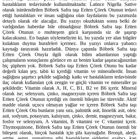
hastalıkların tedavisinde kullanılmaktadır. Latince Nigella Sative
olarak isimlendirilen Böbrek Safra taşı Eriten Çörek Otunun tedavi
ettiği hastalıkları ve insan sağlığına olan faydalarını bu yazımızda
detaylı olarak ele alacağız. Bu yazıyı okuduktan sonra belki de
varlığından haberdar bile olmadığınız Böbrek Safra taşı Eriten
Çörek Otunun o muhteşem gücü karşısında siz de şaşırıp
kalacaksınız. En baştan söylemeliyim ki, bu yazıda yer alan bilgiler
kulaktan duyma hurafeleri içermez. Bu yazıyı onlarca yabancı
kaynağı tarayarak hazırladık. Dünya çapında Böbrek Safra taşı
Eriten Çörek Otuyla ilgili olarak bilim adamlarının yaptığı
çalışmaların sonuçlarını görünce en az benim kadar şaşıracağınızdan
hiç şüphem yok. Böbrek Safra taşı Eriten Çörek Otunu bu kadar
değerli kılan şey, tabii ki içerdiği vitamin ve minerallerdir. İnsan
sağlığına şaşırtıcı şekilde sağladığı katkı ve hastalıkların tedavisinde
ilaç olarak kullanılan çok zengin ve güçlü vitamin ve mineraller şu
şekildedir; Vitamin olarak A, H, C, B1, B2 ve B6 içerir. Mineral
olarak ise; selenyum, çinko, magnezyum içeren Böbrek Safra taşı
Eriten Çörek Otunun içerdiği en önemli bileşim ise türevidir. Aktif
madde olarak uçucu olmayan yağlar ve içeren Böbrek Safra taşı
Eriten Çörek Otu bunların yanı sıra, palmitik asit, linoelik asit, oleic
asit, sodyum, potasyum, kalsiyum, çinko, demir, magnezyum, bakır,
fosfor ve selenyum, A vitamini, B vitamini ve C vitamini içerir.
Thymoquinone, Böbrek Safra taşı Eriten Çörek Otunun önemli bir
bileşeni olarak, birçok hastalık için şifa kaynağıdır. Bronşit, alerji,
artrite, astım, romatizma gibi hastalıkların şiddetini azaltıcı, kan