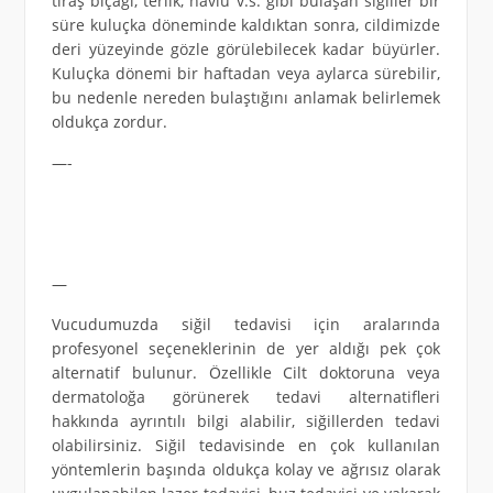
tıraş bıçağı, terlik, havlu v.s. gibi bulaşan siğiller bir
süre kuluçka döneminde kaldıktan sonra, cildimizde
deri yüzeyinde gözle görülebilecek kadar büyürler.
Kuluçka dönemi bir haftadan veya aylarca sürebilir,
bu nedenle nereden bulaştığını anlamak belirlemek
oldukça zordur.
—-
—
Vucudumuzda siğil tedavisi için aralarında
profesyonel seçeneklerinin de yer aldığı pek çok
alternatif bulunur. Özellikle Cilt doktoruna veya
dermatoloğa görünerek tedavi alternatifleri
hakkında ayrıntılı bilgi alabilir, siğillerden tedavi
olabilirsiniz. Siğil tedavisinde en çok kullanılan
yöntemlerin başında oldukça kolay ve ağrısız olarak