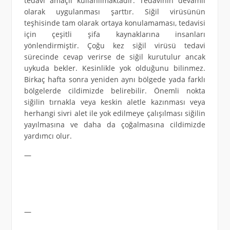
tedavi amaçlı kullanılmaktadır. Tedavinin devamlı
olarak uygulanması şarttır. Siğil virüsünün
teşhisinde tam olarak ortaya konulamaması, tedavisi
için çeşitli şifa kaynaklarına insanları
yönlendirmiştir. Çoğu kez siğil virüsü tedavi
sürecinde cevap verirse de siğil kurutulur ancak
uykuda bekler. Kesinlikle yok olduğunu bilinmez.
Birkaç hafta sonra yeniden aynı bölgede yada farklı
bölgelerde cildimizde belirebilir. Önemli nokta
siğilin tırnakla veya keskin aletle kazınması veya
herhangi sivri alet ile yok edilmeye çalışılması siğilin
yayılmasına ve daha da çoğalmasına cildimizde
yardımcı olur.
—
—