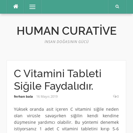
İçeriğe
Menü
atla
HUMAN CURATIVE
İNSAN DOĞASININ GÜCÜ
C Vitamini Tableti
Siğile Faydalıdır.
ferhan bala
16 Mayıs 2019
0
Yüksek oranda asit içeren C vitamini siğile neden
olan virüsle savaşırken siğilin kendi kendine
düşmesine yardımcı olabilir. Bu yöntemi denemek
istiyorsanız 1 adet C vitamini tabletini kırıp 5-6