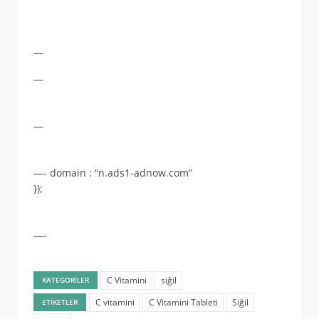
—
—
—
—- domain : “n.ads1-adnow.com”
});
—-
C Vitamini
siğil
KATEGORILER
C vitamini
C Vitamini Tableti
Siğil
ETIKETLER