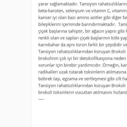
yarar sağlamaktadır. Tansiyon rahatsızlıklar
beta-karoten, selenyum ve vitamin C, vitamin
kanser iyi olan bazı amino asitler gibi diğer 
bileşiklerini içerisinde barındırmaktadır. Ta
çiçek başlarına sahiptir, bir ağacın yapısı gibi 
renkli olan ve sapları çiçek başlarının kitle ya
karnıbahar da aynı türün farklı bir çeşididir ve
Tansiyon rahatsızlıklarından koruyan Brokoli C
brokolinin çok iyi bir detoksifikasyona neden o
sorunlar için birebir yardımcıdır. Örneğin, kan
radikalleri uzak tutarak toksinlerin atılmasına
böbrek taşı, egzama ve sertleşmesi gibi cilt ha
Tansiyon rahatsızlıklarından koruyan Brokoli
brokoli toksinlerin vücuttan atılmasını hızlan
—-