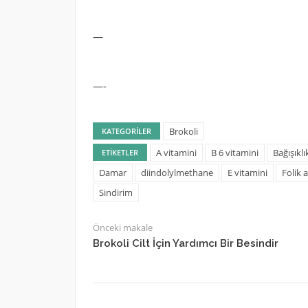
—
—-
Brokoli
KATEGORILER
A vitamini
B 6 vitamini
Bağışıklı
ETIKETLER
Damar
diindolylmethane
E vitamini
Folik a
Sindirim
Önceki makale
Brokoli Cilt İçin Yardımcı Bir Besindir