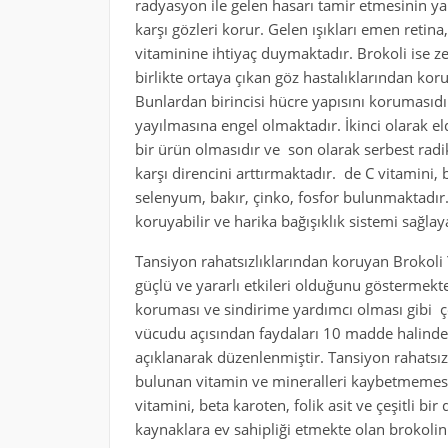
radyasyon ile gelen hasarı tamir etmesinin y
karşı gözleri korur. Gelen ışıkları emen retina
vitaminine ihtiyaç duymaktadır. Brokoli ise 
birlikte ortaya çıkan göz hastalıklarından kor
Bunlardan birincisi hücre yapısını korumasıdı
yayılmasına engel olmaktadır. İkinci olarak e
bir ürün olmasıdır ve son olarak serbest radi
karşı direncini arttırmaktadır. de C vitamini, 
selenyum, bakır, çinko, fosfor bulunmaktadır
koruyabilir ve harika bağışıklık sistemi sağlay
Tansiyon rahatsızlıklarından koruyan Brokoli Y
güçlü ve yararlı etkileri olduğunu göstermektedi
koruması ve sindirime yardımcı olması gibi çe
vücudu açısından faydaları 10 madde halinde y
açıklanarak düzenlenmiştir. Tansiyon rahatsız
bulunan vitamin ve mineralleri kaybetmemesi i
vitamini, beta karoten, folik asit ve çeşitli bi
kaynaklara ev sahipliği etmekte olan brokolini