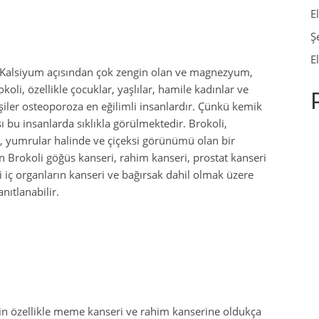
E
Ş
E
i Kalsiyum açısından çok zengin olan ve magnezyum,
koli, özellikle çocuklar, yaşlılar, hamile kadınlar ve
kişiler osteoporoza en eğilimli insanlardır. Çünkü kemik
ı bu insanlarda sıklıkla görülmektedir. Brokoli,
e, yumrular halinde ve çiçeksi görünümü olan bir
n Brokoli göğüs kanseri, rahim kanseri, prostat kanseri
li iç organların kanseri ve bağırsak dahil olmak üzere
nıtlanabilir.
için özellikle meme kanseri ve rahim kanserine oldukça