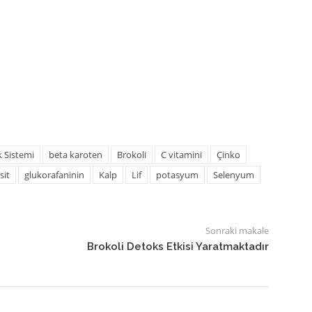
k Sistemi
beta karoten
Brokoli
C vitamini
Çinko
sit
glukorafaninin
Kalp
Lif
potasyum
Selenyum
Sonraki makale
Brokoli Detoks Etkisi Yaratmaktadır