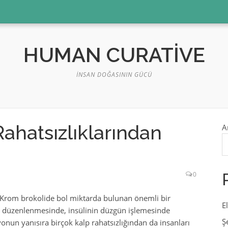
HUMAN CURATIVE
İNSAN DOĞASININ GÜCÜ
Rahatsızlıklarından
A
0
 Krom brokolide bol miktarda bulunan önemli bir
E
ın düzenlenmesinde, insülinin düzgün işlemesinde
Ş
onun yanısıra birçok kalp rahatsızlığından da insanları