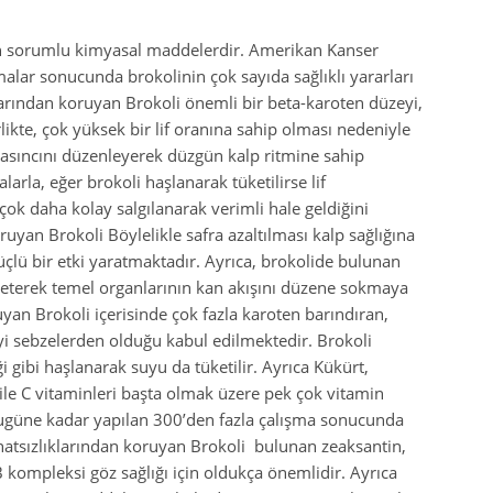
tan sorumlu kimyasal maddelerdir. Amerikan Kanser
alar sonucunda brokolinin çok sayıda sağlıklı yararları
larından koruyan Brokoli önemli bir beta-karoten düzeyi,
rlikte, çok yüksek bir lif oranına sahip olması nedeniyle
 basıncını düzenleyerek düzgün kalp ritmine sahip
arla, eğer brokoli haşlanarak tüketilirse lif
 çok daha kolay salgılanarak verimli hale geldiğini
ruyan Brokoli Böylelikle safra azaltılması kalp sağlığına
üçlü bir etki yaratmaktadır. Ayrıca, brokolide bulunan
eterek temel organlarının kan akışını düzene sokmaya
yan Brokoli içerisinde çok fazla karoten barındıran,
yi sebzelerden olduğu kabul edilmektedir. Brokoli
i gibi haşlanarak suyu da tüketilir. Ayrıca Kükürt,
 ile C vitaminleri başta olmak üzere pek çok vitamin
bugüne kadar yapılan 300’den fazla çalışma sonucunda
hatsızlıklarından koruyan Brokoli bulunan zeaksantin,
 B kompleksi göz sağlığı için oldukça önemlidir. Ayrıca