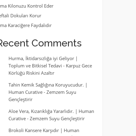
lma Kilonuzu Kontrol Eder
eftali Dokuları Korur
lma Karaciğere Faydalıdır
Recent Comments
Hurma, İktidarsızlığa iyi Geliyor |
Toplum ve Bitkisel Tedavi
-
Karpuz Gece
Körlüğü Riskini Azaltır
Tahin Kemik Sağlığına Koruyucudur. |
Human Curative
-
Zemzem Suyu
Gençleştirir
Aloe Vera, Kızarıklığa Yararlıdır. | Human
Curative
-
Zemzem Suyu Gençleştirir
Brokoli Kansere Karşıdır | Human