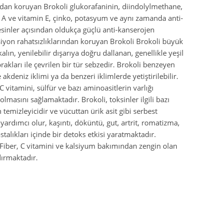
ından koruyan Brokoli glukorafaninin, diindolylmethane,
 A ve vitamin E, çinko, potasyum ve aynı zamanda anti-
besinler açısından oldukça güçlü anti-kanserojen
nsiyon rahatsızlıklarından koruyan Brokoli Brokoli büyük
kalın, yenilebilir dışarıya doğru dallanan, genellikle yeşil
prakları ile çevrilen bir tür sebzedir. Brokoli benzeyen
 akdeniz iklimi ya da benzeri iklimlerde yetiştirilebilir.
 vitamini, sülfür ve bazı aminoasitlerin varlığı
lmasını sağlamaktadır. Brokoli, toksinler ilgili bazı
 temizleyicidir ve vücuttan ürik asit gibi serbest
 yardımcı olur, kaşıntı, döküntü, gut, artrit, romatizma,
stalıkları içinde bir detoks etkisi yaratmaktadır.
 Fiber, C vitamini ve kalsiyum bakımından zengin olan
dırmaktadır.