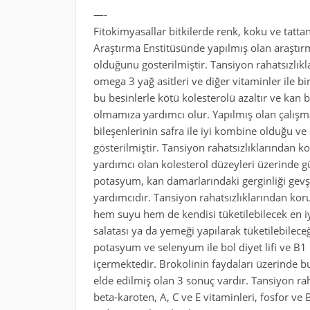
—-
Fitokimyasallar bitkilerde renk, koku ve tat
Araştırma Enstitüsünde yapılmış olan araştırm
olduğunu gösterilmiştir. Tansiyon rahatsızlık
omega 3 yağ asitleri ve diğer vitaminler ile bi
bu besinlerle kötü kolesterolü azaltır ve kan
olmamıza yardımcı olur. Yapılmış olan çalışmal
bileşenlerinin safra ile iyi kombine olduğu ve
gösterilmiştir. Tansiyon rahatsızlıklarından ko
yardımcı olan kolesterol düzeyleri üzerinde g
potasyum, kan damarlarındaki gerginliği gevş
yardımcıdır. Tansiyon rahatsızlıklarından koru
hem suyu hem de kendisi tüketilebilecek en i
salatası ya da yemeği yapılarak tüketilebileceğ
potasyum ve selenyum ile bol diyet lifi ve B1
içermektedir. Brokolinin faydaları üzerinde 
elde edilmiş olan 3 sonuç vardır. Tansiyon ra
beta-karoten, A, C ve E vitaminleri, fosfor ve