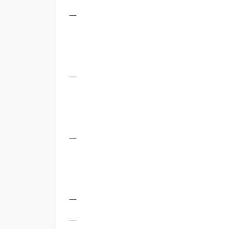
—
—
—
—
—