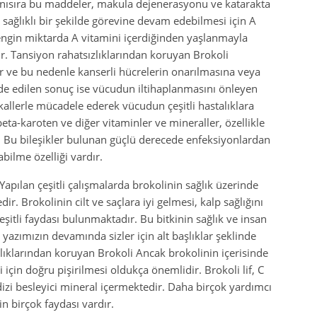
anısıra bu maddeler, makula dejenerasyonu ve katarakta
, sağlıklı bir şekilde görevine devam edebilmesi için A
zengin miktarda A vitamini içerdiğinden yaşlanmayla
ur. Tansiyon rahatsızlıklarından koruyan Brokoli
r ve bu nedenle kanserli hücrelerin onarılmasına veya
lde edilen sonuç ise vücudun iltihaplanmasını önleyen
kallerle mücadele ederek vücudun çeşitli hastalıklara
beta-karoten ve diğer vitaminler ve mineraller, özellikle
. Bu bileşikler bulunan güçlü derecede enfeksiyonlardan
abilme özelliği vardır.
apılan çeşitli çalışmalarda brokolinin sağlık üzerinde
r. Brokolinin cilt ve saçlara iyi gelmesi, kalp sağlığını
şitli faydası bulunmaktadır. Bu bitkinin sağlık ve insan
azımızın devamında sizler için alt başlıklar şeklinde
lıklarından koruyan Brokoli Ancak brokolinin içerisinde
çin doğru pişirilmesi oldukça önemlidir. Brokoli lif, C
r dizi besleyici mineral içermektedir. Daha birçok yardımcı
n birçok faydası vardır.