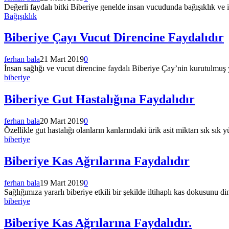
Değerli faydalı bitki Biberiye genelde insan vucudunda bağışıklık ve i
Bağışıklık
Biberiye Çayı Vucut Direncine Faydalıdır
ferhan bala
21 Mart 2019
0
İnsan sağlığı ve vucut direncine faydalı Biberiye Çay’nin kurutulmuş y
biberiye
Biberiye Gut Hastalığına Faydalıdır
ferhan bala
20 Mart 2019
0
Özellikle gut hastalığı olanların kanlarındaki ürik asit miktarı sık sık 
biberiye
Biberiye Kas Ağrılarına Faydalıdır
ferhan bala
19 Mart 2019
0
Sağlığımıza yararlı biberiye etkili bir şekilde iltihaplı kas dokusunu din
biberiye
Biberiye Kas Ağrılarına Faydalıdır.