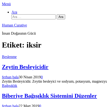
İçeriğe
Menü
atla
Ara
Arama:
Human Curative
İnsan Doğasının Gücü
Etiket:
iksir
Beslenme
Zeytin Besleyicidir
ferhan bala
30 Nisan 2019
0
Zeytin Besleyicidir. Zeytin besleyici ve sodyum, potasyum, magnezyum,
Bağışıklık
Biberiye Bağışıklık Sistemini Düzenler
ferhan bala
22 Mart 2019
0