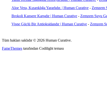
Aloe Vera, Kızarıklığa Yararlıdır. | Human Curative
-
Zemzem Su
Brokoli Kansere Karşıdır | Human Curative
-
Zemzem Suyu Gen
Vişne Güçlü Bir Antioksidandır | Human Curative
-
Zemzem Suy
Tüm hakları saklıdır © 2026 Human Curative.
FameThemes
tarafından Codilight teması