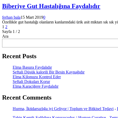
Biberiye Gut Hastalığına Faydalıdır
ferhan bala
15 Mart 2019
0
Özellikle gut hastalığı olanların kanlarındaki ürik asit miktarı sık sık 
Yazı
Sayfa
Sayfa
1
2
Sayfa 1 / 2
gezinmesi
Ara
Recent Posts
Elma Basura Faydalıdır
Şeftali Düşük kalorili Bir Besin Kaynağıdır
Elma Kilonuzu Kontrol Eder
Şeftali Dokuları Korur
Elma Karaciğere Faydalıdır
Recent Comments
Hurma, İktidarsızlığa iyi Geliyor | Toplum ve Bitkisel Tedavi
-
Tahin Kemik Sağlığına Koruyucudur. | Human Curative
-
Zemz