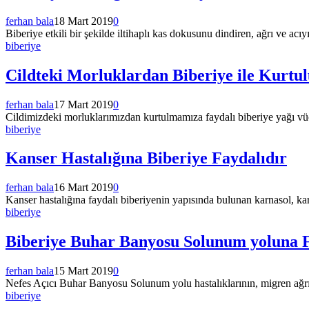
ferhan bala
18 Mart 2019
0
Biberiye etkili bir şekilde iltihaplı kas dokusunu dindiren, ağrı ve acıyı
biberiye
Cildteki Morluklardan Biberiye ile Kurtu
ferhan bala
17 Mart 2019
0
Cildimizdeki morluklarımızdan kurtulmamıza faydalı biberiye yağı vüc
biberiye
Kanser Hastalığına Biberiye Faydalıdır
ferhan bala
16 Mart 2019
0
Kanser hastalığına faydalı biberiyenin yapısında bulunan karnasol, kar
biberiye
Biberiye Buhar Banyosu Solunum yoluna F
ferhan bala
15 Mart 2019
0
Nefes Açıcı Buhar Banyosu Solunum yolu hastalıklarının, migren ağrısı
biberiye