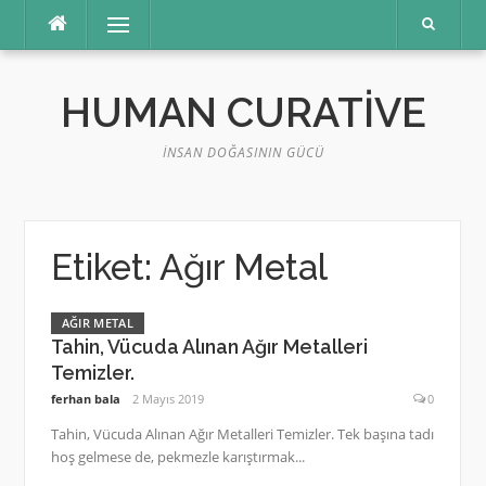
İçeriğe
Menü
atla
HUMAN CURATIVE
İNSAN DOĞASININ GÜCÜ
Etiket:
Ağır Metal
AĞIR METAL
Tahin, Vücuda Alınan Ağır Metalleri
Temizler.
ferhan bala
2 Mayıs 2019
0
Tahin, Vücuda Alınan Ağır Metalleri Temizler. Tek başına tadı
hoş gelmese de, pekmezle karıştırmak...