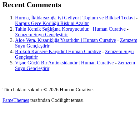
Recent Comments
Hurma, İktidarsızlığa iyi Geliyor | Toplum ve Bitkisel Tedavi
-
Karpuz Gece Körlüğü Riskini Azaltır
Tahin Kemik Sağlığına Koruyucudur. | Human Curative
-
Zemzem Suyu Gençleştirir
Aloe Vera, Kızarıklığa Yararlıdır. | Human Curative
-
Zemzem
Suyu Gençleştirir
Brokoli Kansere Karşıdır | Human Curative
-
Zemzem Suyu
Gençleştirir
Vişne Güçlü Bir Antioksidandır | Human Curative
-
Zemzem
Suyu Gençleştirir
Tüm hakları saklıdır © 2026 Human Curative.
FameThemes
tarafından Codilight teması