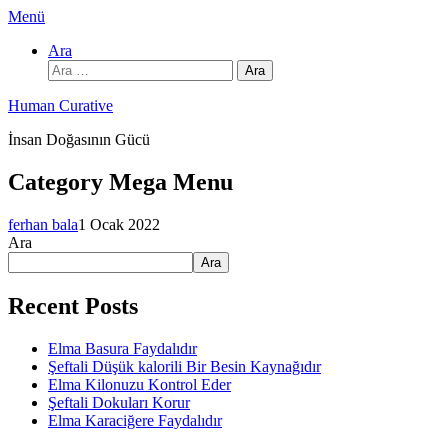
İçeriğe
Menü
atla
Ara
Arama:
Human Curative
İnsan Doğasının Gücü
Category Mega Menu
ferhan bala
1 Ocak 2022
Ara
Ara
Recent Posts
Elma Basura Faydalıdır
Şeftali Düşük kalorili Bir Besin Kaynağıdır
Elma Kilonuzu Kontrol Eder
Şeftali Dokuları Korur
Elma Karaciğere Faydalıdır